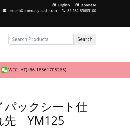
English
Japanese
order1@emedaeyelash.com
86-532-85685100
Search
WECHAT(+86-18561705265)
イパックシート仕
先 YM125