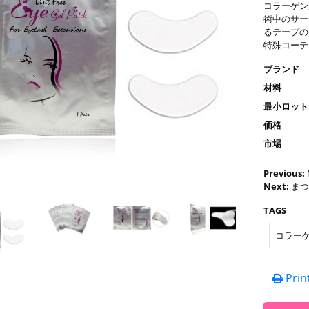
コラーゲン
術中のサー
るテープの
特殊コーテ
ブランド
材料
最小ロット
価格
市場
Previous:
Next:
まつ
TAGS
コラー
Prin