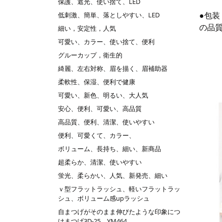
保護、遮光、使い捨て、LED
●包
低刺激、簡単、落としやすい、LED
の品
細い，安定性，人気
可愛い、カラー、使い捨て、便利
グルーカップ，衛生的
綺麗、左右対称、眉を描く、眉補助器
柔軟性、保湿、便利で健康
可愛い、新色、明るい、大人気
安心、便利、可愛い、高品質
高品質、便利、清潔、使いやすい
便利、可愛くて、カラー、
ボリューム、長持ち、細い、新商品
超柔らか、清潔、使いやすい
蛍光、柔らかい、人気、新発売、細い
ｖ型フラットラッシュ、軽いフラットラッ
シュ、ボリューム感upラッシュ
自まつげがそのまま伸びたような印象につ
けまつげ3D-25 YM464