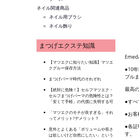
ネイル関連商品
ネイル用ブラシ
ネイル飾り
まつげエクステ知識
Eme
【マツエクに知りたい知識】マツエ
クグルー保存方法
●1
ブル
まつげパーマ時代のそれぞれ
最高
【絶対に危険！】セルフマツエク・
セルフまつげパーマの危険性とは？
●すべ
「安くて手軽」の代償に失明する可
「マツエクのモチが良すぎる」それ
●お
ってメリット?デメリット？
●各
意外とよくある「ボリュームや長さ
す。
は欲しいけど自然にしたい」という