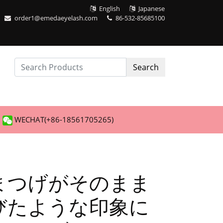
English
Japanese
order1@emedaeyelash.com
86-532-85685100
Search
WECHAT(+86-18561705265)
まつげがそのまま
びたような印象に