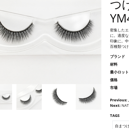
つ
YM
密集したエ
に。適度な
印象に。中
百種類つけ
ブランド
材料
最小ロット
価格
市場
Previous:
Next:
NA
TAGS
自まつげ