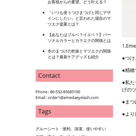
お客様からの要望、どう叶える？
「いつも使うつけまつげと同じデザ
インにしたい」と言われた場合のマ
ツエク提案とは？
【あなたはブルベ？イエベ？】パー
ソナルカラーとカラエクの関係とは
1.Em
冬のまつげの乾燥とマツエクの関係
とは？最新ケアグッズも紹介
●つ
●精
Contact
●私
げの
Phone : 86-532-85685100
Email : order1@emedaeyelash.com
●まつ
Tags
●よ
グルーシート
便利、清潔、使いやすい