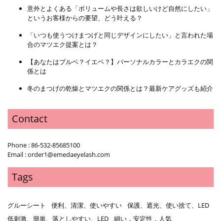
意外とよくある「ボリュームや長さは欲しいけど自然にしたい」
というお客様からの要望、どう叶える？
「いつも使うつけまつげと同じデザインにしたい」と言われた場
合のマツエク提案とは？
【あなたはブルベ？イエベ？】パーソナルカラーとカラエクの関
係とは
冬のまつげの乾燥とマツエクの関係とは？最新ケアグッズも紹介
Contact
Phone : 86-532-85685100
Email : order1@emedaeyelash.com
Tags
グルーシート
便利、清潔、使いやすい
保護、遮光、使い捨て、LED
低刺激、簡単、落としやすい、LED
細い，安定性，人気