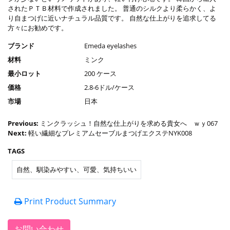
されたＰＴＢ材料で作成されました。 普通のシルクより柔らかく、よ
り自まつげに近いナチュラル品質です。 自然な仕上がりを追求してる
方々にお勧めです。
ブランド
Emeda eyelashes
材料
ミンク
最小ロット
200 ケース
価格
2.8-6ドル/ケース
市場
日本
Previous:
ミンクラッシュ！自然な仕上がりを求める貴女へ ｗｙ067
Next:
軽い繊細なプレミアムセーブルまつげエクステNYK008
TAGS
自然、馴染みやすい、可愛、気持ちいい
Print Product Summary
お問い合わせ