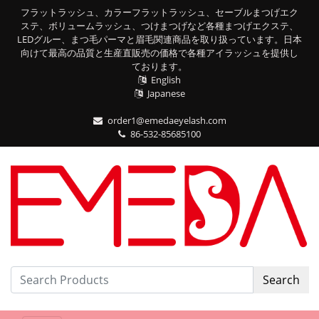
フラットラッシュ、カラーフラットラッシュ、セーブルまつげエク
ステ、ボリュームラッシュ、つけまつげなど各種まつげエクステ、
LEDグルー、まつ毛パーマと眉毛関連商品を取り扱っています。日本
向けて最高の品質と生産直販売の価格で各種アイラッシュを提供し
ております。
English
Japanese
order1@emedaeyelash.com
86-532-85685100
Search