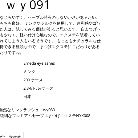
ｗｙ091
なじみやすく、セーブル特有のしなやかさがあるため、
もちも良好。 ミンクやシルクを使用して、違和感やゴワ
た人は、試してみる価値があると思います。 自まつげへ
も少なく、軽い付け心地なので、エクステを装着してい
れてしまう人もいるそうです。 もっともナチュラルな仕
待できる種類なので、まつげエクステにこだわりがある
たりですね。
Emeda eyelashes
ミンク
200 ケース
2.8-6ドル/ケース
日本
自然なミンクラッシュ wy089
繊細なプレミアムセーブルまつげエクステNYK008
安定，立体感