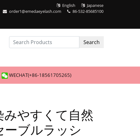
English
Japanese
order1@emedaeyelash.com
86-532-85685100
Search
WECHAT(+86-18561705265)
染みやすくて自然
セーブルラッシ