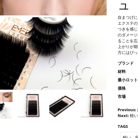
ュ 
自まつげに
エクステの
つきを感じ
のダメージ
ることを忘
上がりが期
方にはぴっ
ブランド
材料
最小ロット
価格
市場
Previous:
Next:
軽い
TAGS
軽い，