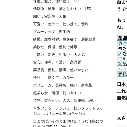
保護、遮光、使い捨て、LED
自ま
低刺激、簡単、落としやすい、LED
うで
細い，安定性，人気
もっ
可愛い、カラー、使い捨て、便利
ね。
グルーカップ，衛生的
綺麗、左右対称、眉を描く、眉補助器
柔軟性、保湿、便利で健康
可愛い、新色、明るい、大人気
安心、便利、可愛い、高品質
高品質、便利、清潔、使いやすい
便利、可愛くて、カラー、
日本
ボリューム、長持ち、細い、新商品
これ
超柔らか、清潔、使いやすい
自然
蛍光、柔らかい、人気、新発売、細い
ｖ型フラットラッシュ、軽いフラットラッ
シュ、ボリューム感upラッシュ
太さ
自まつげがそのまま伸びたような印象につ
けまつげ3D-25 YM464