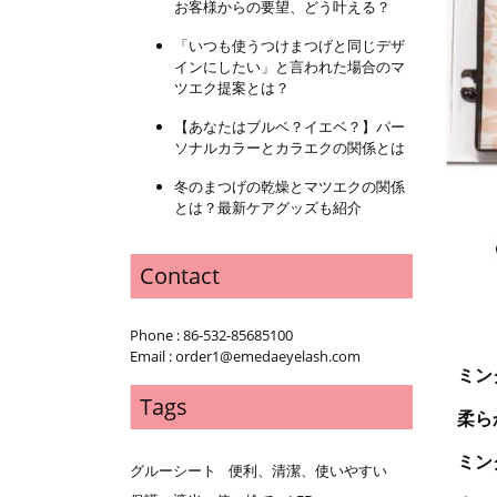
お客様からの要望、どう叶える？
「いつも使うつけまつげと同じデザ
インにしたい」と言われた場合のマ
ツエク提案とは？
【あなたはブルベ？イエベ？】パー
ソナルカラーとカラエクの関係とは
冬のまつげの乾燥とマツエクの関係
とは？最新ケアグッズも紹介
Contact
Phone : 86-532-85685100
Email : order1@emedaeyelash.com
ミン
Tags
柔ら
ミン
グルーシート
便利、清潔、使いやすい