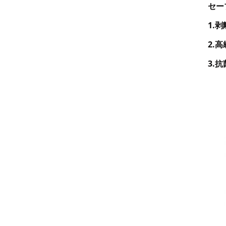
セー
1.
2.
3.