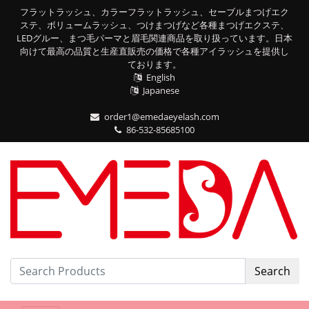
フラットラッシュ、カラーフラットラッシュ、セーブルまつげエク
ステ、ボリュームラッシュ、つけまつげなど各種まつげエクステ、
LEDグルー、まつ毛パーマと眉毛関連商品を取り扱っています。日本
向けて最高の品質と生産直販売の価格で各種アイラッシュを提供し
ております。
English
Japanese
order1@emedaeyelash.com
86-532-85685100
Search