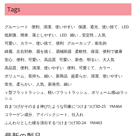
Tags
グルーシート
便利、清潔、使いやすい
保護、遮光、使い捨て、LED
低刺激、簡単、落としやすい、LED
細い，安定性，人気
可愛い、カラー、使い捨て、便利
グルーカップ，衛生的
綺麗、左右対称、眉を描く、眉補助器
柔軟性、保湿、便利で健康
安心、便利、可愛い、高品質
可愛い、新色、明るい、大人気
高品質、便利、清潔、使いやすい
便利、可愛くて、カラー、
ボリューム、長持ち、細い、新商品
超柔らか、清潔、使いやすい
蛍光、柔らかい、人気、新発売、細い
ｖ型フラットラッシュ、軽いフラットラッシュ、ボリューム感upラッ
シュ
自まつげがそのまま伸びたような印象につけまつげ3D-25 YM464
コラーゲン成分、アイパックシート、仕入れ
ふんわりとした瞳を演出するつけまつげ3D-24 YM463
最新の製品