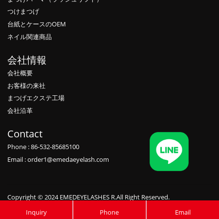
つけまつげ
台紙とケースのOEM
ネイル関連商品
会社情報
会社概要
お客様の来社
まつげエクステ工場
会社沿革
Contact
Phone : 86-532-85685100
Email : order1@emedaeyelash.com
Copyright © 2024 EMEDEYELASHES R.All Right Reserved.
Private label candles manufacturers
,
Eyelash vendors wholesale
,
Eyelash
Inquiry
Phone
Email