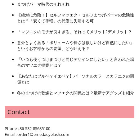
まつげパーマ時代のそれぞれ
【絶対に危険！】セルフマツエク・セルフまつげパーマの危険性
とは？「安くて手軽」の代償に失明する可
「マツエクのモチが良すぎる」それってメリット?デメリット？
意外とよくある「ボリュームや長さは欲しいけど自然にしたい」
というお客様からの要望、どう叶える？
「いつも使うつけまつげと同じデザインにしたい」と言われた場
合のマツエク提案とは？
【あなたはブルベ？イエベ？】パーソナルカラーとカラエクの関
係とは
冬のまつげの乾燥とマツエクの関係とは？最新ケアグッズも紹介
Contact
Phone : 86-532-85685100
Email : order1@emedaeyelash.com