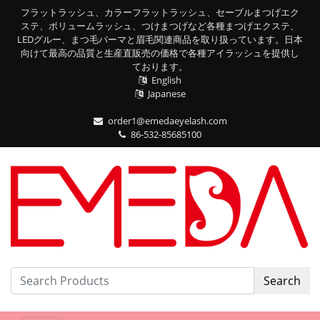
フラットラッシュ、カラーフラットラッシュ、セーブルまつげエク
ステ、ボリュームラッシュ、つけまつげなど各種まつげエクステ、
LEDグルー、まつ毛パーマと眉毛関連商品を取り扱っています。日本
向けて最高の品質と生産直販売の価格で各種アイラッシュを提供し
ております。
English
Japanese
order1@emedaeyelash.com
86-532-85685100
Search