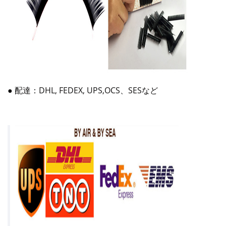
● 配達：DHL, FEDEX, UPS,OCS、SESなど