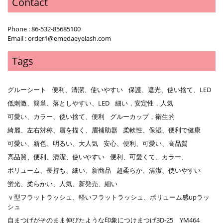
Contact
Phone : 86-532-85685100
Email : order1@emedaeyelash.com
Tags
グルーシート
便利、清潔、使いやすい
保護、遮光、使い捨て、LED
低刺激、簡単、落としやすい、LED
細い，安定性，人気
可愛い、カラー、使い捨て、便利
グルーカップ，衛生的
綺麗、左右対称、眉を描く、眉補助器
柔軟性、保湿、便利で健康
可愛い、新色、明るい、大人気
安心、便利、可愛い、高品質
高品質、便利、清潔、使いやすい
便利、可愛くて、カラー、
ボリューム、長持ち、細い、新商品
超柔らか、清潔、使いやすい
蛍光、柔らかい、人気、新発売、細い
ｖ型フラットラッシュ、軽いフラットラッシュ、ボリューム感upラッ
シュ
自まつげがそのまま伸びたような印象につけまつげ3D-25 YM464