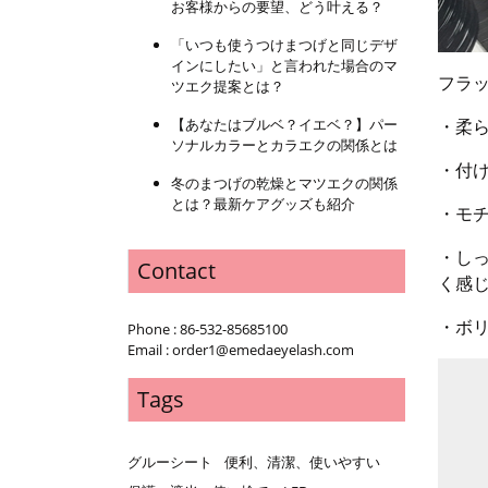
お客様からの要望、どう叶える？
「いつも使うつけまつげと同じデザ
インにしたい」と言われた場合のマ
フラ
ツエク提案とは？
【あなたはブルベ？イエベ？】パー
・柔
ソナルカラーとカラエクの関係とは
・付
冬のまつげの乾燥とマツエクの関係
とは？最新ケアグッズも紹介
・モ
・し
Contact
く感
・ボ
Phone : 86-532-85685100
Email : order1@emedaeyelash.com
Tags
グルーシート
便利、清潔、使いやすい