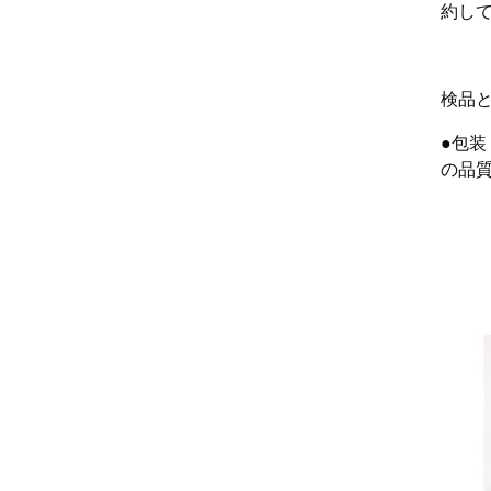
約し
検品
●包
の品