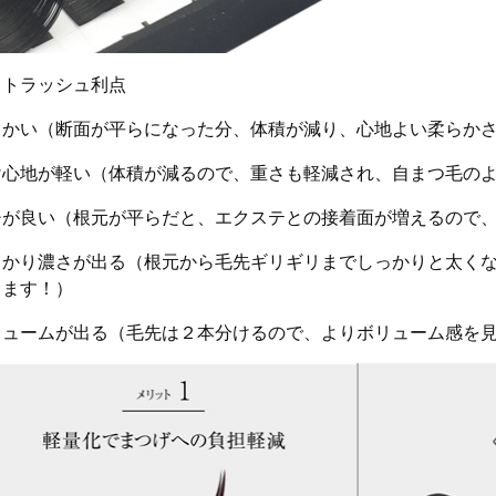
ットラッシュ利点
らかい（断面が平らになった分、体積が減り、心地よい柔らか
け心地が軽い（体積が減るので、重さも軽減され、自まつ毛の
チが良い（根元が平らだと、エクステとの接着面が増えるので、
っかり濃さが出る（根元から毛先ギリギリまでしっかりと太く
じます！）
リュームが出る（毛先は２本分けるので、よりボリューム感を