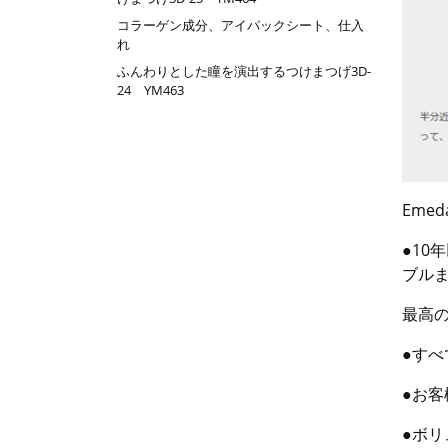
コラーゲン成分、アイパックシート、仕入
れ
ふんわりとした瞳を演出するつけまつげ3D-
24 YM463
Eme
●1
ブル
最高
●すべ
●お
●ボ