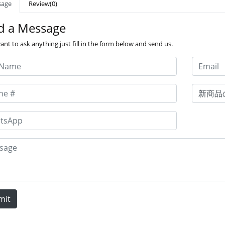
sage
Review(0)
d a Message
ant to ask anything just fill in the form below and send us.
mit