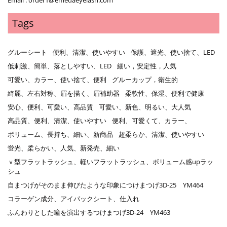
Email : order1@emedaeyelash.com
Tags
グルーシート
便利、清潔、使いやすい
保護、遮光、使い捨て、LED
低刺激、簡単、落としやすい、LED
細い，安定性，人気
可愛い、カラー、使い捨て、便利
グルーカップ，衛生的
綺麗、左右対称、眉を描く、眉補助器
柔軟性、保湿、便利で健康
安心、便利、可愛い、高品質
可愛い、新色、明るい、大人気
高品質、便利、清潔、使いやすい
便利、可愛くて、カラー、
ボリューム、長持ち、細い、新商品
超柔らか、清潔、使いやすい
蛍光、柔らかい、人気、新発売、細い
ｖ型フラットラッシュ、軽いフラットラッシュ、ボリューム感upラッ
シュ
自まつげがそのまま伸びたような印象につけまつげ3D-25 YM464
コラーゲン成分、アイパックシート、仕入れ
ふんわりとした瞳を演出するつけまつげ3D-24 YM463