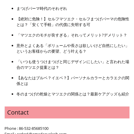
まつげパーマ時代のそれぞれ
【絶対に危険！】セルフマツエク・セルフまつげパーマの危険性
とは？「安くて手軽」の代償に失明する可
「マツエクのモチが良すぎる」それってメリット?デメリット？
意外とよくある「ボリュームや長さは欲しいけど自然にしたい」
というお客様からの要望、どう叶える？
「いつも使うつけまつげと同じデザインにしたい」と言われた場
合のマツエク提案とは？
【あなたはブルベ？イエベ？】パーソナルカラーとカラエクの関
係とは
冬のまつげの乾燥とマツエクの関係とは？最新ケアグッズも紹介
Contact
Phone : 86-532-85685100