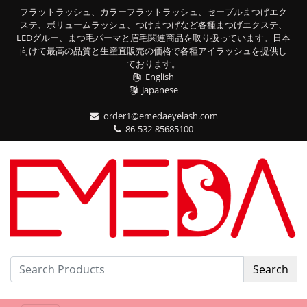
フラットラッシュ、カラーフラットラッシュ、セーブルまつげエク
ステ、ボリュームラッシュ、つけまつげなど各種まつげエクステ、
LEDグルー、まつ毛パーマと眉毛関連商品を取り扱っています。日本
向けて最高の品質と生産直販売の価格で各種アイラッシュを提供し
ております。
English
Japanese
order1@emedaeyelash.com
86-532-85685100
Search