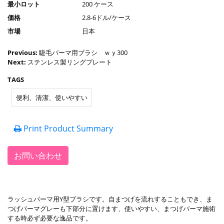
最小ロット
200 ケース
価格
2.8-6ドル/ケース
市場
日本
Previous:
睫毛パーマ用ブラシ ｗｙ300
Next:
ステンレス製リングプレート
TAGS
便利、清潔、使いやすい
Print Product Summary
お問い合わせ
ラッシュパーマ用Y型ブラシです。自まつげを流れすることもでき、ま
つげパーマグレーも下部分に置けます、使いやすい、まつげパーマ施術
する時必ず必要な逸品です。