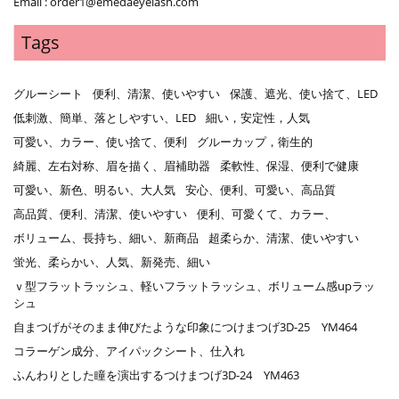
Email : order1@emedaeyelash.com
Tags
グルーシート
便利、清潔、使いやすい
保護、遮光、使い捨て、LED
低刺激、簡単、落としやすい、LED
細い，安定性，人気
可愛い、カラー、使い捨て、便利
グルーカップ，衛生的
綺麗、左右対称、眉を描く、眉補助器
柔軟性、保湿、便利で健康
可愛い、新色、明るい、大人気
安心、便利、可愛い、高品質
高品質、便利、清潔、使いやすい
便利、可愛くて、カラー、
ボリューム、長持ち、細い、新商品
超柔らか、清潔、使いやすい
蛍光、柔らかい、人気、新発売、細い
ｖ型フラットラッシュ、軽いフラットラッシュ、ボリューム感upラッ
シュ
自まつげがそのまま伸びたような印象につけまつげ3D-25 YM464
コラーゲン成分、アイパックシート、仕入れ
ふんわりとした瞳を演出するつけまつげ3D-24 YM463