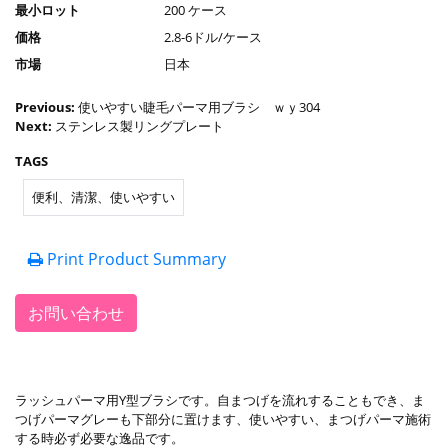
最小ロット
200 ケース
価格
2.8-6ドル/ケース
市場
日本
Previous:
使いやすい睫毛パーマ用ブラシ ｗｙ304
Next:
ステンレス製リングプレート
TAGS
便利、清潔、使いやすい
Print Product Summary
お問い合わせ
ラッシュパーマ用Y型ブラシです。自まつげを流れすることもでき、ま
つげパーマグレーも下部分に置けます、使いやすい、まつげパーマ施術
する時必ず必要な逸品です。