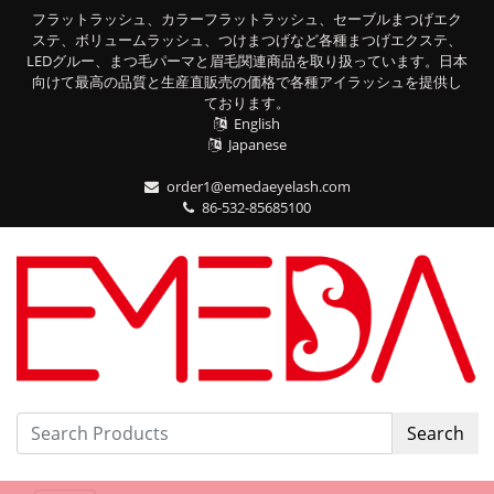
フラットラッシュ、カラーフラットラッシュ、セーブルまつげエク
ステ、ボリュームラッシュ、つけまつげなど各種まつげエクステ、
LEDグルー、まつ毛パーマと眉毛関連商品を取り扱っています。日本
向けて最高の品質と生産直販売の価格で各種アイラッシュを提供し
ております。
English
Japanese
order1@emedaeyelash.com
86-532-85685100
Search