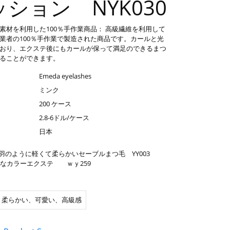
ション NYK030
素材を利用した100％手作業商品： 高級繊維を利用して
業者の100％手作業で製造された商品です。カールと光
おり、エクステ後にもカールが保って満足のできるまつ
ることができます。
Emeda eyelashes
ミンク
200 ケース
2.8-6ドル/ケース
日本
羽のように軽くて柔らかいセーブルまつ毛 YY003
なカラーエクステ ｗｙ259
、柔らかい、可愛い、高級感