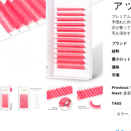
ァッ
プレミアム
手慣れた作
沢が整って
毛を演出す
ブランド
材料
最小ロット
価格
市場
Previous:
Next:
多彩
TAGS
カラー