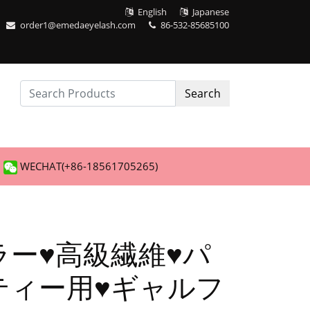
English
Japanese
order1@emedaeyelash.com
86-532-85685100
Search
WECHAT(+86-18561705265)
ラー♥高級繊維♥パ
ティー用♥ギャルフ