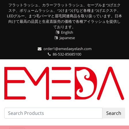
フラットラッシュ、カラーフラットラッシュ、セーブルまつげエク
ステ、ボリュームラッシュ、つけまつげなど各種まつげエクステ、
LEDグルー、まつ毛パーマと眉毛関連商品を取り扱っています。日本
向けて最高の品質と生産直販売の価格で各種アイラッシュを提供し
ております。
English
Japanese
order1@emedaeyelash.com
86-532-85685100
Search