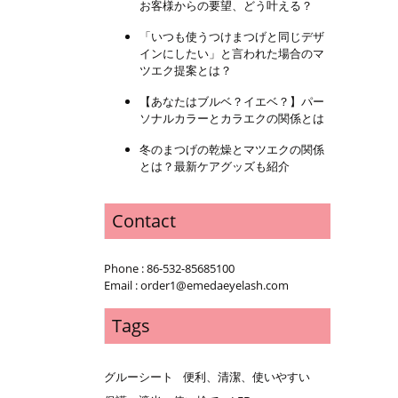
お客様からの要望、どう叶える？
「いつも使うつけまつげと同じデザ
インにしたい」と言われた場合のマ
ツエク提案とは？
【あなたはブルベ？イエベ？】パー
ソナルカラーとカラエクの関係とは
冬のまつげの乾燥とマツエクの関係
とは？最新ケアグッズも紹介
Contact
Phone : 86-532-85685100
Email : order1@emedaeyelash.com
Tags
グルーシート
便利、清潔、使いやすい