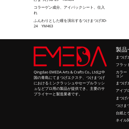
コラーゲン成分、アイパックシート、仕入
れ
ふんわりとした瞳を演出するつけまつげ3D-
24 YM463
製品
まつげ
フラッ
カラー
Qingdao EMEDA Arts & Crafts Co., Ltdは中
ョン
国の青島にてまつげエクステ、つけまつげ
におけるミンクラッシュやセーブルラッシ
まつげ
ュなどプロ用の製品が提供でき、主要のサ
アイブ
プライヤーと製造業者です。
まつげ
つけま
台紙と
ネイル