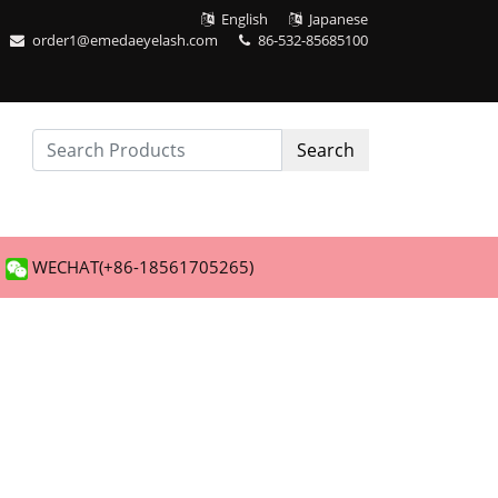
English
Japanese
order1@emedaeyelash.com
86-532-85685100
Search
WECHAT(+86-18561705265)