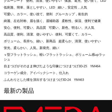
グルーシート
便利、清潔、使いやすい
保護、遮光、使い捨て、LED
低刺激、簡単、落としやすい、LED
細い，安定性，人気
可愛い、カラー、使い捨て、便利
グルーカップ，衛生的
綺麗、左右対称、眉を描く、眉補助器
柔軟性、保湿、便利で健康
安心、便利、可愛い、高品質
可愛い、新色、明るい、大人気
高品質、便利、清潔、使いやすい
便利、可愛くて、カラー、
ボリューム、長持ち、細い、新商品
超柔らか、清潔、使いやすい
蛍光、柔らかい、人気、新発売、細い
ｖ型フラットラッシュ、軽いフラットラッシュ、ボリューム感upラッ
シュ
自まつげがそのまま伸びたような印象につけまつげ3D-25 YM464
コラーゲン成分、アイパックシート、仕入れ
ふんわりとした瞳を演出するつけまつげ3D-24 YM463
最新の製品