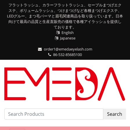
フラットラッシュ、カラーフラットラッシュ、セーブルまつげエク
ステ、ボリュームラッシュ、つけまつげなど各種まつげエクステ、
LEDグルー、まつ毛パーマと眉毛関連商品を取り扱っています。日本
向けて最高の品質と生産直販売の価格で各種アイラッシュを提供し
ております。
English
Japanese
order1@emedaeyelash.com
86-532-85685100
Search